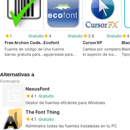
1
Gratuito
4
Gratuito
3.8
Gratuito
4
Free Archon Code 39 Barcode Font for Business
Ecofont
CursorXP
Bla
Fuente de código de
Una fuente
Cambia por completo
Blac
barras gratuita para
agujereada para
el aspecto de los
Tipo
Windows
ahorrar tinta
cursores del ratón
Dive
Alternativas a
Fontmatrix
NexusFont
4.1
Gratuito
Gestor de fuentes eficiente para Windows
The Font Thing
4.1
Gratuito
Administra todas las fuentes instaladas en tu PC